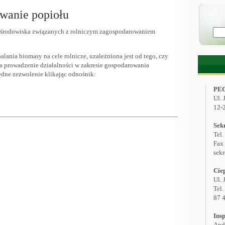
wanie popiołu
y środowiska związanych z rolniczym zagospodarowaniem
lania biomasy na cele rolnicze, uzależniona jest od tego, czy
a prowadzenie działalności w zakresie gospodarowania
dne zezwolenie klikając odnośnik:
PEC 
Ul.
12-
Sek
Tel.
Fax
sekr
Cie
Ul.
Tel
87 
Ins
And