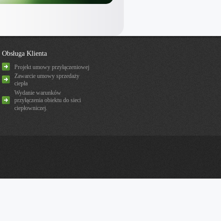
Obsługa Klienta
Projekt umowy przyłączeniowej
Zawarcie umowy sprzedaży
ciepła
Wydanie warunków
przyłączenia obiektu do sieci
ciepłowniczej.