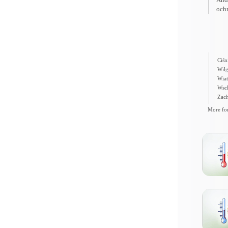
och
Ciśn
Wilg
Wiat
Wsch
Zach
More for