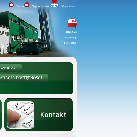
Home
Napisz do nas
Mapa strony
Biuletyn
Informacji
Publicznej
OWNICZY
ARACJA DOSTĘPNOŚCI