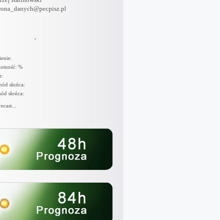
rona_danych@pecpisz.pl
,
ienie:
otność: %
r:
ód słońca:
ód słońca:
ecast...