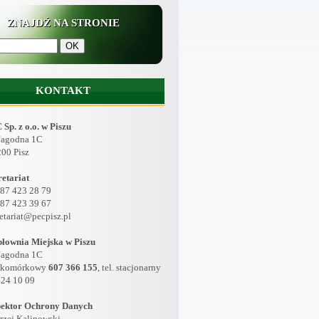
ZNAJDŹ NA STRONIE
KONTAKT
Sp. z o.o. w Piszu
 Jagodna 1C
200 Pisz
retariat
 87 423 28 79
 87 423 39 67
etariat@pecpisz.pl
płownia Miejska w Piszu
 Jagodna 1C
. komórkowy
607 366 155
, tel. stacjonarny
424 10 09
pektor Ochrony Danych
rzej Kalinowski